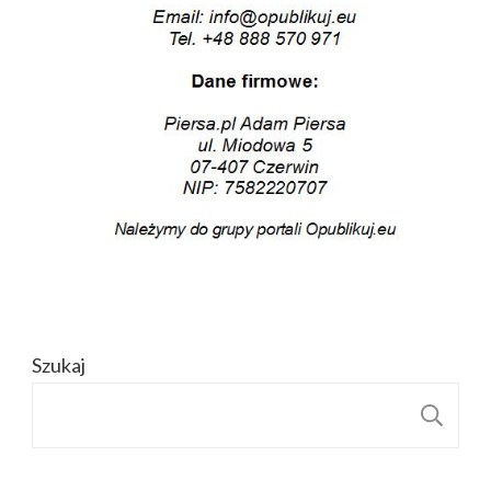
Szukaj
S