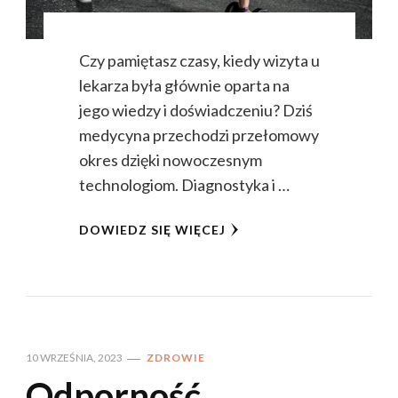
Czy pamiętasz czasy, kiedy wizyta u
lekarza była głównie oparta na
jego wiedzy i doświadczeniu? Dziś
medycyna przechodzi przełomowy
okres dzięki nowoczesnym
technologiom. Diagnostyka i …
DOWIEDZ SIĘ WIĘCEJ
10 WRZEŚNIA, 2023
ZDROWIE
Odporność