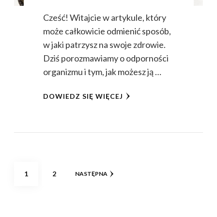
Cześć! Witajcie w artykule, który
może całkowicie odmienić sposób,
w jaki patrzysz na swoje zdrowie.
Dziś porozmawiamy o odporności
organizmu i tym, jak możesz ją …
DOWIEDZ SIĘ WIĘCEJ
Stronicowanie
STRONA
STRONA
1
2
NASTĘPNA
wpisów