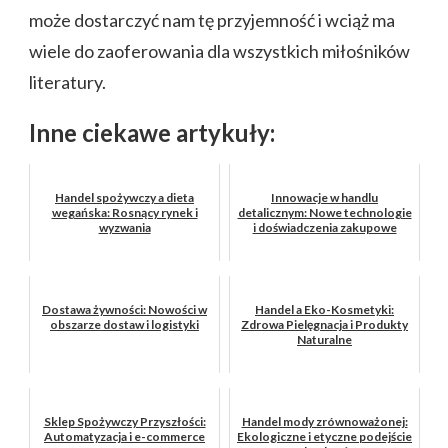
może dostarczyć nam tę przyjemność i wciąż ma
wiele do zaoferowania dla wszystkich miłośników
literatury.
Inne ciekawe artykuły:
Handel spożywczy a dieta
Innowacje w handlu
wegańska: Rosnący rynek i
detalicznym: Nowe technologie
wyzwania
i doświadczenia zakupowe
Dostawa żywności: Nowości w
Handel a Eko-Kosmetyki:
obszarze dostaw i logistyki
Zdrowa Pielęgnacja i Produkty
Naturalne
Sklep Spożywczy Przyszłości:
Handel mody zrównoważonej:
Automatyzacja i e-commerce
Ekologiczne i etyczne podejście