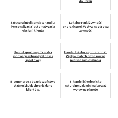
do ubrań
Sztuczna inteligencja w handlu:
Lokalne rynki żywności
Personalizacja i automatyzacja
ekologicznej: Wpływ na zdrową
obsługi klienta
żywność
Handel sportowy: Trendy i
Handel lokalny a społeczność:
innowacje w branży fitness i
Wpływ małych biznesów na
sportowej
miejsce zamieszkania
E-commerce a bezpieczeństwo
E-handel i środowisko
płatności: Jak chronić dane
naturalne: Jak minimalizować
klientów.
wpływ na planetę