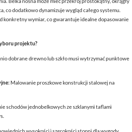
nia. Belka nośna może mieć przekrój prostokątny, okrągły
ka, co dodatkowo dynamizuje wygląd całego systemu.
od konkretny wymiar, co gwarantuje idealne dopasowanie
yboru projektu?
io dobrane drewno lub szkło musi wytrzymać punktowe
jne:
Malowanie proszkowe konstrukcji stalowej na
ie schodów jednobelkowych ze szklanymi taflami
s.
wiednich wysokości i szerokości stopni dla wygody