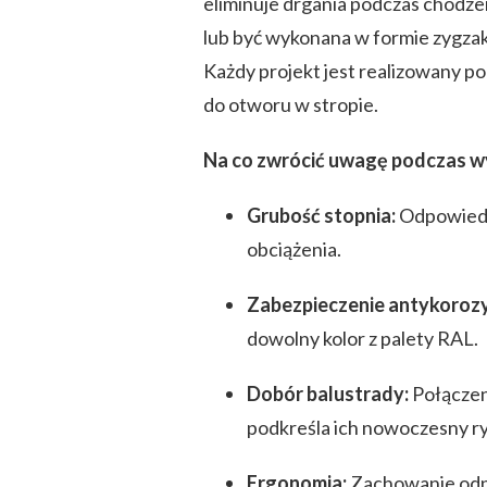
eliminuje drgania podczas chodze
lub być wykonana w formie zygza
Każdy projekt jest realizowany p
do otworu w stropie.
Na co zwrócić uwagę podczas w
Grubość stopnia:
Odpowiedn
obciążenia.
Zabezpieczenie antykorozy
dowolny kolor z palety RAL.
Dobór balustrady:
Połączen
podkreśla ich nowoczesny ry
Ergonomia:
Zachowanie odpo