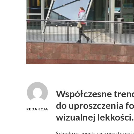
Współczesne trend
do uproszczenia f
REDAKCJA
wizualnej lekkości.
Schody na konstrukcji opartej na j