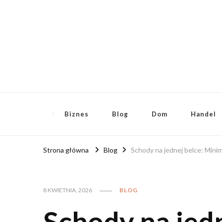
RoyalFinanse.pl
Nie tylko finansowe publikacje!
Biznes
Blog
Dom
Handel
Strona główna
Blog
Schody na jednej belce: Mini
8 KWIETNIA, 2026
BLOG
Schody na jedn