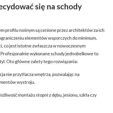
ecydować się na schody
m profilu nośnym są cenione przez architektów za ich
ki ograniczeniu elementów wsporczych do minimum,
i, co jest istotne zwłaszcza w nowoczesnym
 Profesjonalnie wykonane schody jednobelkowe to
styl. Oto główne zalety tego rozwiązania:
ja nie przytłacza wnętrza, pozwalając na
mentów wystroju.
żliwość montażu stopni z dębu, jesionu, szkła czy