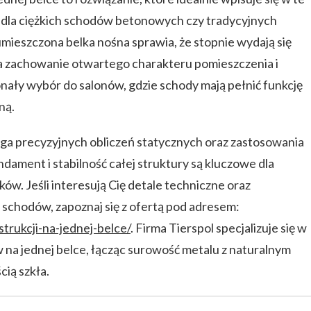
 dla ciężkich schodów betonowych czy tradycyjnych
umieszczona belka nośna sprawia, że stopnie wydają się
na zachowanie otwartego charakteru pomieszczenia i
onały wybór do salonów, gdzie schody mają pełnić funkcję
ną.
maga precyzyjnych obliczeń statycznych oraz zastosowania
undament i stabilność całej struktury są kluczowe dla
w. Jeśli interesują Cię detale techniczne oraz
 schodów, zapoznaj się z ofertą pod adresem:
strukcji-na-jednej-belce/
. Firma Tierspol specjalizuje się w
na jednej belce, łącząc surowość metalu z naturalnym
ią szkła.