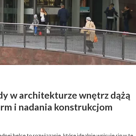
y w architekturze wnętrz dążą
orm i nadania konstrukcjom
ednej belce to rozwiązanie, które idealnie wpisuje się w te