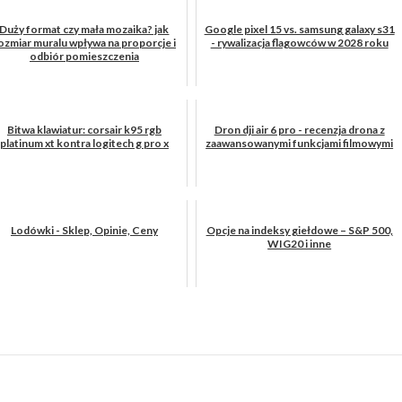
Duży format czy mała mozaika? jak
Google pixel 15 vs. samsung galaxy s31
ozmiar muralu wpływa na proporcje i
- rywalizacja flagowców w 2028 roku
odbiór pomieszczenia
Bitwa klawiatur: corsair k95 rgb
Dron dji air 6 pro - recenzja drona z
platinum xt kontra logitech g pro x
zaawansowanymi funkcjami filmowymi
Lodówki - Sklep, Opinie, Ceny
Opcje na indeksy giełdowe – S&P 500,
WIG20 i inne