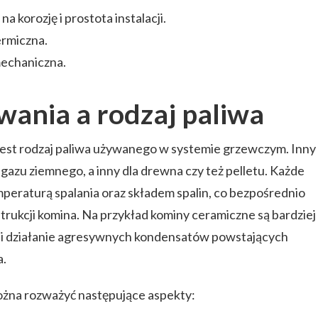
a korozję i prostota instalacji.
ermiczna.
echaniczna.
ania a rodzaj paliwa
est rodzaj paliwa używanego w systemie grzewczym. Inny
gazu ziemnego, a inny dla drewna czy też pelletu. Każde
mperaturą spalania oraz składem spalin, co bezpośrednio
trukcji komina. Na przykład kominy ceramiczne są bardziej
 i działanie agresywnych kondensatów powstających
a.
można rozważyć następujące aspekty: