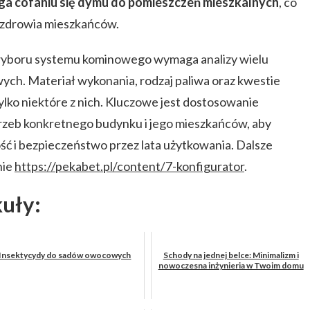
ga cofaniu się dymu do pomieszczeń mieszkalnych
, co
 zdrowia mieszkańców.
 wyboru systemu kominowego wymaga analizy wielu
ych. Materiał wykonania, rodzaj paliwa oraz kwestie
lko niektóre z nich. Kluczowe jest dostosowanie
rzeb konkretnego budynku i jego mieszkańców, aby
ć i bezpieczeństwo przez lata użytkowania. Dalsze
nie
https://pekabet.pl/content/7-konfigurator
.
kuły:
Insektycydy do sadów owocowych
Schody na jednej belce: Minimalizm i
nowoczesna inżynieria w Twoim domu