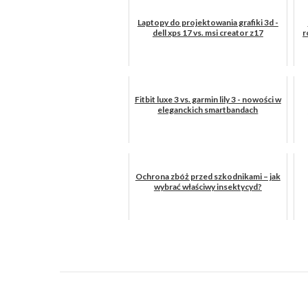
Laptopy do projektowania grafiki 3d -
dell xps 17 vs. msi creator z17
r
Fitbit luxe 3 vs. garmin lily 3 - nowości w
eleganckich smartbandach
Ochrona zbóż przed szkodnikami – jak
wybrać właściwy insektycyd?