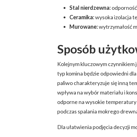
Stal nierdzewna:
odporność n
Ceramika:
wysoka izolacja t
Murowane:
wytrzymałość m
Sposób użytkow
Kolejnym kluczowym czynnikiem j
typ komina będzie odpowiedni dla 
paliwo charakteryzuje się inną te
wpływa na wybór materiału i kons
odporne na wysokie temperatury
podczas spalania mokrego drewn
Dla ułatwienia podjęcia decyzji 