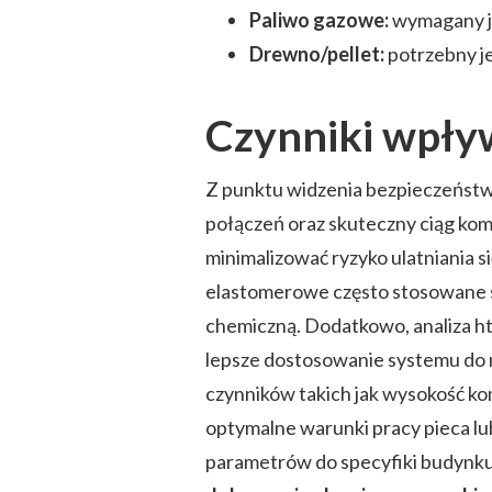
Paliwo gazowe:
wymagany j
Drewno/pellet:
potrzebny j
Czynniki wpły
Z punktu widzenia bezpieczeństwa
połączeń oraz skuteczny ciąg ko
minimalizować ryzyko ulatniania s
elastomerowe często stosowane są
chemiczną. Dodatkowo, analiza ht
lepsze dostosowanie systemu do 
czynników takich jak wysokość k
optymalne warunki pracy pieca lu
parametrów do specyfiki budynk