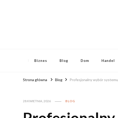
RoyalFinanse.pl
Nie tylko finansowe publikacje!
Biznes
Blog
Dom
Handel
Strona główna
Blog
Profesjonalny wybór systemu 
28 KWIETNIA, 2026
BLOG
Profesjonalny