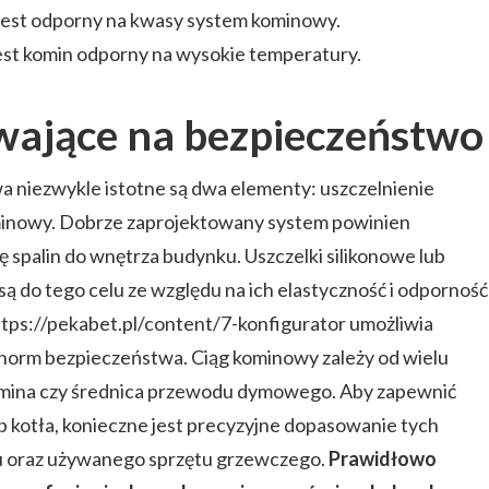
est odporny na kwasy system kominowy.
est komin odporny na wysokie temperatury.
wające na bezpieczeństwo
 niezwykle istotne są dwa elementy: uszczelnienie
minowy. Dobrze zaprojektowany system powinien
ię spalin do wnętrza budynku. Uszczelki silikonowe lub
 do tego celu ze względu na ich elastyczność i odporność
tps://pekabet.pl/content/7-konfigurator umożliwia
norm bezpieczeństwa. Ciąg kominowy zależy od wielu
omina czy średnica przewodu dymowego. Aby zapewnić
b kotła, konieczne jest precyzyjne dopasowanie tych
u oraz używanego sprzętu grzewczego.
Prawidłowo