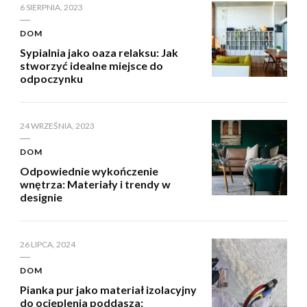
6 SIERPNIA, 2023
DOM
Sypialnia jako oaza relaksu: Jak
stworzyć idealne miejsce do
odpoczynku
24 WRZEŚNIA, 2023
DOM
Odpowiednie wykończenie
wnętrza: Materiały i trendy w
designie
26 LIPCA, 2024
DOM
Pianka pur jako materiał izolacyjny
do ocieplenia poddasza: