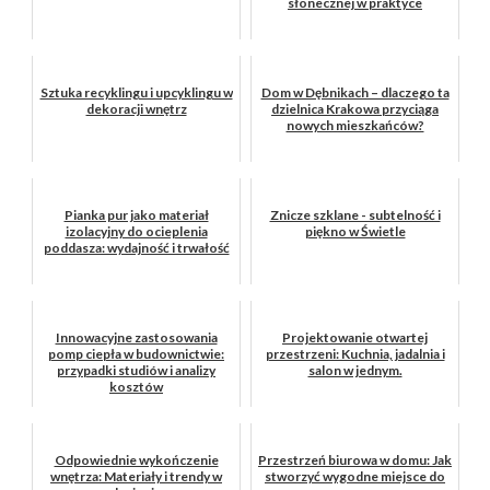
słonecznej w praktyce
Sztuka recyklingu i upcyklingu w
Dom w Dębnikach – dlaczego ta
dekoracji wnętrz
dzielnica Krakowa przyciąga
nowych mieszkańców?
Pianka pur jako materiał
Znicze szklane - subtelność i
izolacyjny do ocieplenia
piękno w Świetle
poddasza: wydajność i trwałość
Innowacyjne zastosowania
Projektowanie otwartej
pomp ciepła w budownictwie:
przestrzeni: Kuchnia, jadalnia i
przypadki studiów i analizy
salon w jednym.
kosztów
Odpowiednie wykończenie
Przestrzeń biurowa w domu: Jak
wnętrza: Materiały i trendy w
stworzyć wygodne miejsce do