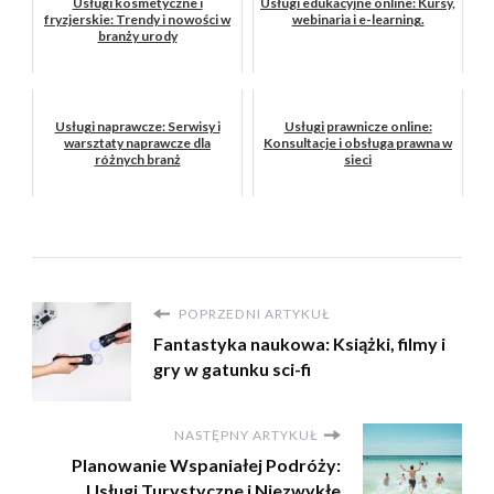
Usługi kosmetyczne i
Usługi edukacyjne online: Kursy,
fryzjerskie: Trendy i nowości w
webinaria i e-learning.
branży urody
Usługi naprawcze: Serwisy i
Usługi prawnicze online:
warsztaty naprawcze dla
Konsultacje i obsługa prawna w
różnych branż
sieci
POPRZEDNI ARTYKUŁ
Fantastyka naukowa: Książki, filmy i
gry w gatunku sci-fi
NASTĘPNY ARTYKUŁ
Planowanie Wspaniałej Podróży:
Usługi Turystyczne i Niezwykłe