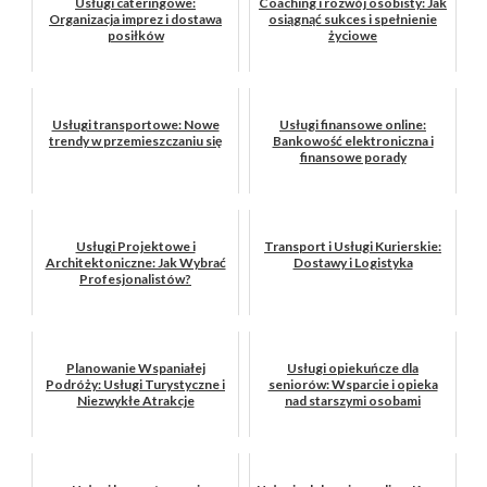
Usługi cateringowe:
Coaching i rozwój osobisty: Jak
Organizacja imprez i dostawa
osiągnąć sukces i spełnienie
posiłków
życiowe
Usługi transportowe: Nowe
Usługi finansowe online:
trendy w przemieszczaniu się
Bankowość elektroniczna i
finansowe porady
Usługi Projektowe i
Transport i Usługi Kurierskie:
Architektoniczne: Jak Wybrać
Dostawy i Logistyka
Profesjonalistów?
Planowanie Wspaniałej
Usługi opiekuńcze dla
Podróży: Usługi Turystyczne i
seniorów: Wsparcie i opieka
Niezwykłe Atrakcje
nad starszymi osobami