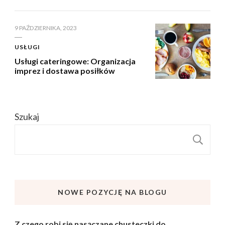
9 PAŹDZIERNIKA, 2023
USŁUGI
Usługi cateringowe: Organizacja
imprez i dostawa posiłków
Szukaj
S
NOWE POZYCJĘ NA BLOGU
Z czego robi się nasączane chusteczki do