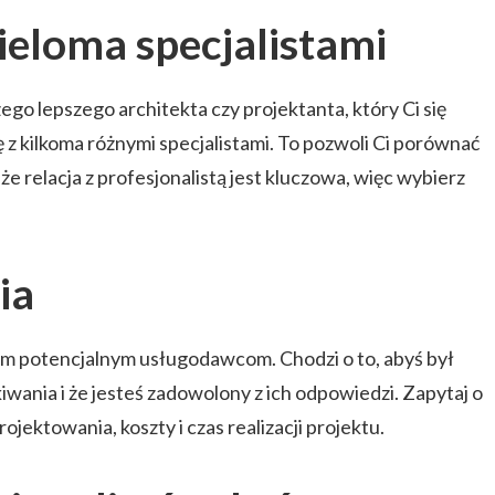
eloma specjalistami
ego lepszego architekta czy projektanta, który Ci się
ę z kilkoma różnymi specjalistami. To pozwoli Ci porównać
 że relacja z profesjonalistą jest kluczowa, więc wybierz
ia
im potencjalnym usługodawcom. Chodzi o to, abyś był
wania i że jesteś zadowolony z ich odpowiedzi. Zapytaj o
ojektowania, koszty i czas realizacji projektu.