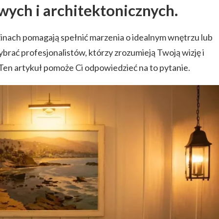
wych i architektonicznych.
zinach pomagają spełnić marzenia o idealnym wnętrzu lub
rać profesjonalistów, którzy zrozumieją Twoją wizję i
 Ten artykuł pomoże Ci odpowiedzieć na to pytanie.