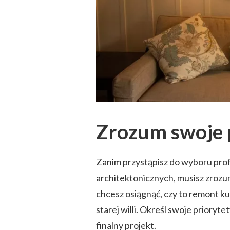
Zrozum swoje 
Zanim przystąpisz do wyboru prof
architektonicznych, musisz zrozum
chcesz osiągnąć, czy to remont 
starej willi. Określ swoje prioryte
finalny projekt.