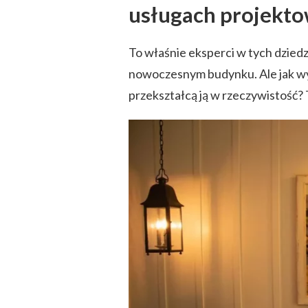
usługach projekto
To właśnie eksperci w tych dzied
nowoczesnym budynku. Ale jak wyb
przekształcą ją w rzeczywistość?