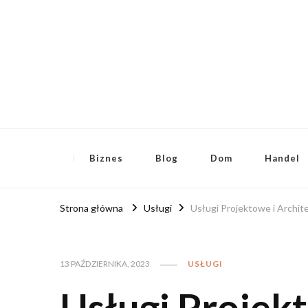
RoyalFinanse.pl
Nie tylko finansowe publikacje!
Biznes
Blog
Dom
Handel
Strona główna
Usługi
Usługi Projektowe i Archit
13 PAŹDZIERNIKA, 2023
USŁUGI
Usługi Projek