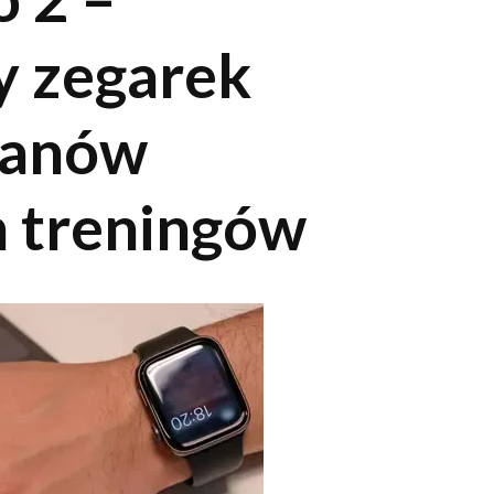
 zegarek
fanów
h treningów