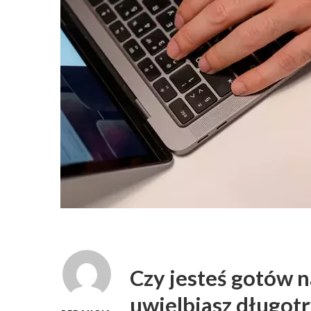
Czy jesteś gotów 
uwielbiasz długot