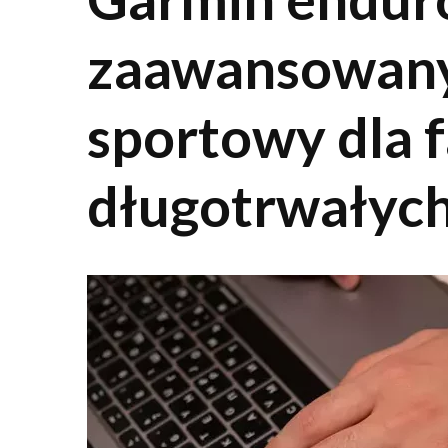
zaawansowany
sportowy dla 
długotrwałyc