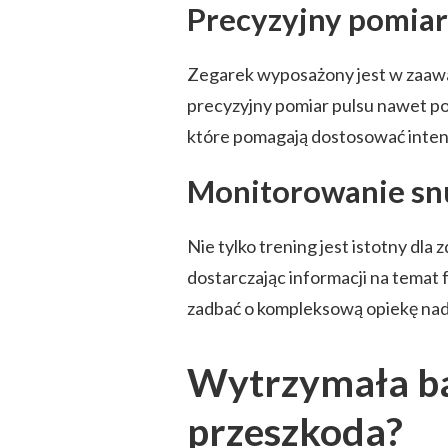
Precyzyjny pomiar
Zegarek wyposażony jest w zaawa
precyzyjny pomiar pulsu nawet p
które pomagają dostosować inten
Monitorowanie sn
Nie tylko trening jest istotny dla
dostarczając informacji na temat 
zadbać o kompleksową opiekę na
Wytrzymała bat
przeszkoda?