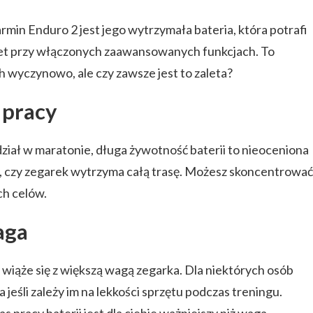
min Enduro 2 jest jego wytrzymała bateria, która potrafi
awet przy włączonych zaawansowanych funkcjach. To
h wyczynowo, ale czy zawsze jest to zaleta?
 pracy
udział w maratonie, długa żywotność baterii to nieoceniona
to, czy zegarek wytrzyma całą trasę. Możesz skoncentrować
ch celów.
aga
 wiąże się z większą wagą zegarka. Dla niektórych osób
jeśli zależy im na lekkości sprzętu podczas treningu.