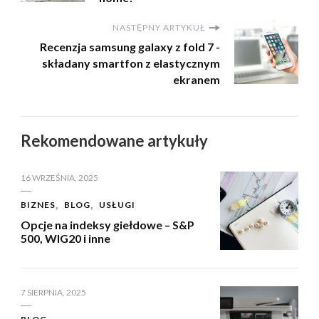
NASTĘPNY ARTYKUŁ
Recenzja samsung galaxy z fold 7 -
składany smartfon z elastycznym
ekranem
Rekomendowane artykuły
16 WRZEŚNIA, 2025
BIZNES
BLOG
USŁUGI
Opcje na indeksy giełdowe – S&P
500, WIG20 i inne
7 SIERPNIA, 2025