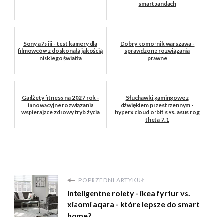
smartbandach
Sony a7s iii - test kamery dla
Dobry komornik warszawa -
filmowców z doskonałą jakością
sprawdzone rozwiązania
niskiego światła
prawne
Gadżety fitness na 2027 rok -
Słuchawki gamingowe z
innowacyjne rozwiązania
dźwiękiem przestrzennym -
wspierające zdrowy tryb życia
hyperx cloud orbit s vs. asus rog
theta 7.1
POPRZEDNI ARTYKUŁ
Inteligentne rolety - ikea fyrtur vs.
xiaomi aqara - które lepsze do smart
home?