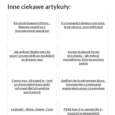
Inne ciekawe artykuły:
Recenzja huawei p50 pro -
Porównanie telewizorów oled -
flagowy smartfon z
lg g4 oled vs. sony a90j oled
innowacyjnym aparatem
Jak wybrać idealny piec do
Serwis drukarek hp we
pizzy? przewodnik po modelach
wrocławiu – jak wybrać
na drewno i gaz
specjalistów, którym możesz
zaufać
Canon eos-1d x mark iv - test
Gadżety do kreatywnego biura -
profesjonalnej lustrzanki
innowacyjne rozwiązania
cyfrowej dla fotografów
wspierające pracę z pomysłem
sportowych
Lodówki - Sklep, Opinie, Ceny
Fitbit luxe 3 vs. garmin lily 3 -
nowości w eleganckich