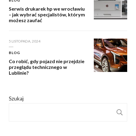
BLOG
Serwis drukarek hp we wrocławiu
– jak wybrać specjalistów, którym
możesz zaufać
5 LISTOPADA, 2024
BLOG
Co robić, gdy pojazd nie przejdzie
przeglądu technicznego w
Lublinie?
Szukaj
S