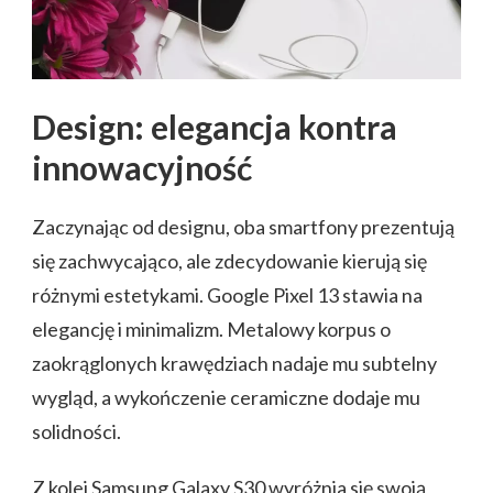
Design: elegancja kontra
innowacyjność
Zaczynając od designu, oba smartfony prezentują
się zachwycająco, ale zdecydowanie kierują się
różnymi estetykami. Google Pixel 13 stawia na
elegancję i minimalizm. Metalowy korpus o
zaokrąglonych krawędziach nadaje mu subtelny
wygląd, a wykończenie ceramiczne dodaje mu
solidności.
Z kolei Samsung Galaxy S30 wyróżnia się swoją