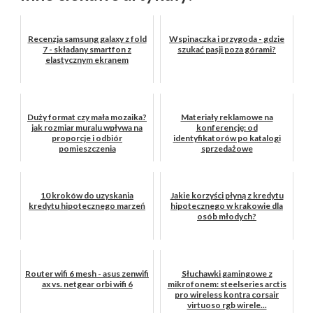
Recenzja samsung galaxy z fold
Wspinaczka i przygoda - gdzie
7 - składany smartfon z
szukać pasji poza górami?
elastycznym ekranem
Duży format czy mała mozaika?
Materiały reklamowe na
jak rozmiar muralu wpływa na
konferencję: od
proporcje i odbiór
identyfikatorów po katalogi
pomieszczenia
sprzedażowe
10 kroków do uzyskania
Jakie korzyści płyną z kredytu
kredytu hipotecznego marzeń
hipotecznego w krakowie dla
osób młodych?
Router wifi 6 mesh - asus zenwifi
Słuchawki gamingowe z
ax vs. netgear orbi wifi 6
mikrofonem: steelseries arctis
pro wireless kontra corsair
virtuoso rgb wirele...