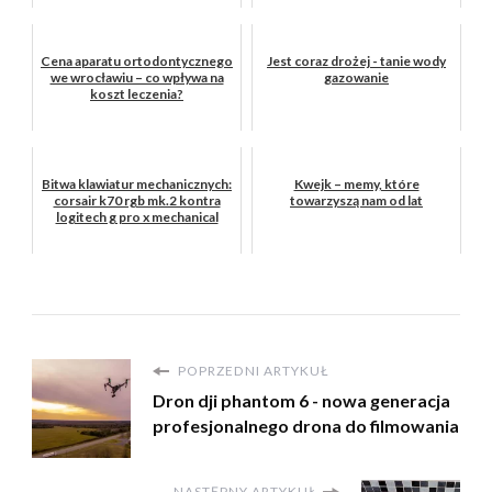
Cena aparatu ortodontycznego
Jest coraz drożej - tanie wody
we wrocławiu – co wpływa na
gazowanie
koszt leczenia?
Bitwa klawiatur mechanicznych:
Kwejk – memy, które
corsair k70 rgb mk.2 kontra
towarzyszą nam od lat
logitech g pro x mechanical
POPRZEDNI ARTYKUŁ
Dron dji phantom 6 - nowa generacja
profesjonalnego drona do filmowania
NASTĘPNY ARTYKUŁ