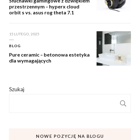
Słuchawki gamingowe z dźwiękiem
przestrzennym – hyperx cloud
orbit s vs. asus rog theta 7.1
15 LUTEGO, 2025
BLOG
Pure ceramic – betonowa estetyka
dla wymagających
Szukaj
S
NOWE POZYCJĘ NA BLOGU