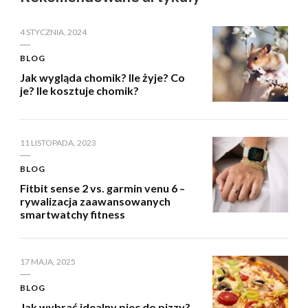
4 STYCZNIA, 2024
BLOG
Jak wygląda chomik? Ile żyje? Co
je? Ile kosztuje chomik?
11 LISTOPADA, 2023
BLOG
Fitbit sense 2 vs. garmin venu 6 –
rywalizacja zaawansowanych
smartwatchy fitness
17 MAJA, 2025
BLOG
Jak wybrać idealny piec do pizzy?