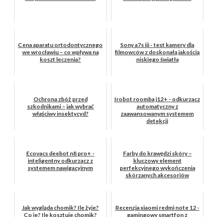
Cena aparatu ortodontycznego
Sony a7s iii - test kamery dla
we wrocławiu – co wpływa na
filmowców z doskonałą jakością
koszt leczenia?
niskiego światła
Ochrona zbóż przed
Irobot roomba j12+ - odkurzacz
szkodnikami – jak wybrać
automatyczny z
właściwy insektycyd?
zaawansowanym systemem
detekcji
Ecovacs deebot n8 pro+ -
Farby do krawędzi skóry –
inteligentny odkurzacz z
kluczowy element
systemem nawigacyjnym
perfekcyjnego wykończenia
skórzanych akcesoriów
Jak wygląda chomik? Ile żyje?
Recenzja xiaomi redmi note 12 -
Co je? Ile kosztuje chomik?
gamingowy smartfon z