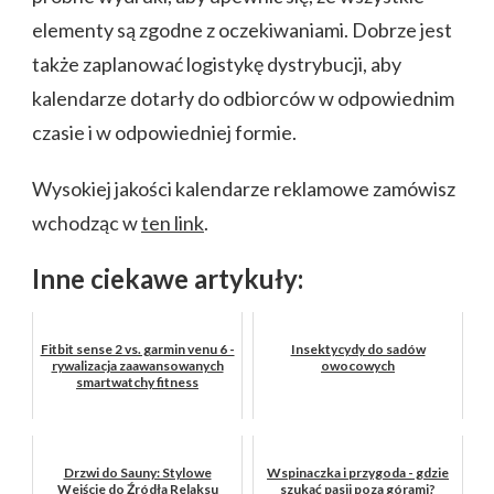
elementy są zgodne z oczekiwaniami. Dobrze jest
także zaplanować logistykę dystrybucji, aby
kalendarze dotarły do odbiorców w odpowiednim
czasie i w odpowiedniej formie.
Wysokiej jakości kalendarze reklamowe zamówisz
wchodząc w
ten link
.
Inne ciekawe artykuły:
Fitbit sense 2 vs. garmin venu 6 -
Insektycydy do sadów
rywalizacja zaawansowanych
owocowych
smartwatchy fitness
Drzwi do Sauny: Stylowe
Wspinaczka i przygoda - gdzie
Wejście do Źródła Relaksu
szukać pasji poza górami?