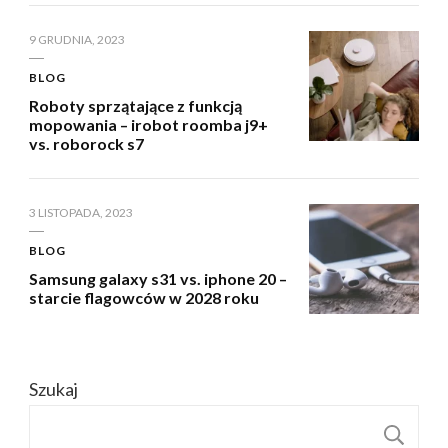
9 GRUDNIA, 2023
BLOG
Roboty sprzątające z funkcją
mopowania – irobot roomba j9+
vs. roborock s7
3 LISTOPADA, 2023
BLOG
Samsung galaxy s31 vs. iphone 20 –
starcie flagowców w 2028 roku
Szukaj
S