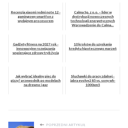
Recenzja xiaomi redmi note 12 -
Calma Sp. z o.o. – lider w
gamingowy smartfon z
dystrybucji nowoczesnych
wydajnym procesorem
technologii energetycznych
Wprowadzenie do Calma...
Gadżety fitness na 2027 rok -
10 kroków do uzyskania
innowacyjne rozwiązania
kredytu hipotecznego marzeń
wspierające zdrowy tryb życia
Jak wybrać idealny piec do
Słuchawki do pracy zdalnej -
pizzy? przewodnik po modelach
jabra evolve2 85 vs. sony wh-
na drewno i gaz
1000xm5
POPRZEDNI ARTYKUŁ