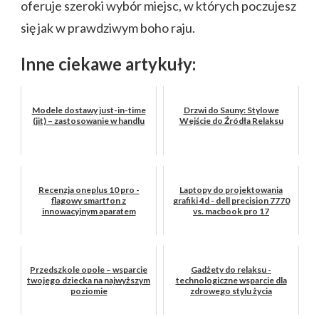
oferuje szeroki wybór miejsc, w których poczujesz
się jak w prawdziwym boho raju.
Inne ciekawe artykuły:
Modele dostawy just-in-time
Drzwi do Sauny: Stylowe
(jit) – zastosowanie w handlu
Wejście do Źródła Relaksu
Recenzja oneplus 10 pro -
Laptopy do projektowania
flagowy smartfon z
grafiki 4d - dell precision 7770
innowacyjnym aparatem
vs. macbook pro 17
Przedszkole opole – wsparcie
Gadżety do relaksu -
twojego dziecka na najwyższym
technologiczne wsparcie dla
poziomie
zdrowego stylu życia