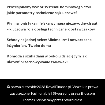
Profesjonalny wybór systemu kominowego czyli
jakie parametry techniczne są kluczowe?
Płynna logistyka miejska wymaga niezawodnych aut
– kluczowa rola obsługi technicznej dostawczaków
Schody na jednej belce: Minimalizm i nowoczesna
inżynieria w Twoim domu
Komoda z szufladami w pokoju dziecięcym jak
ułatwić przechowywanie zabawek?
© prawa autorskie2026
RoyalFinanse.pl
. Wszelkie prawa
zastrzeżone.
Fashionable | Stworzony przez
Blossom
Themes
. Wspierany przez
WordPress
.