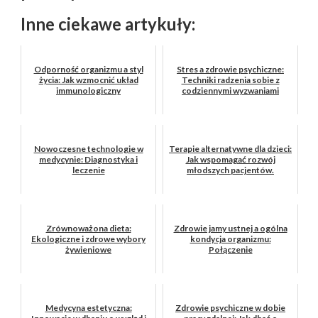
Inne ciekawe artykuły:
Odporność organizmu a styl
Stres a zdrowie psychiczne:
życia: Jak wzmocnić układ
Techniki radzenia sobie z
immunologiczny
codziennymi wyzwaniami
Nowoczesne technologie w
Terapie alternatywne dla dzieci:
medycynie: Diagnostyka i
Jak wspomagać rozwój
leczenie
młodszych pacjentów.
Zrównoważona dieta:
Zdrowie jamy ustnej a ogólna
Ekologiczne i zdrowe wybory
kondycja organizmu:
żywieniowe
Połączenie
Medycyna estetyczna:
Zdrowie psychiczne w dobie