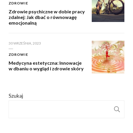
ZDROWIE
Zdrowie psychiczne w dobie pracy
zdalnej: Jak dbać o równowagę
emocjonalną
30 WRZEŚNIA, 2023
ZDROWIE
Medycyna estetyczna: Innowacje
w dbaniu o wygląd i zdrowie skóry
Szukaj
S