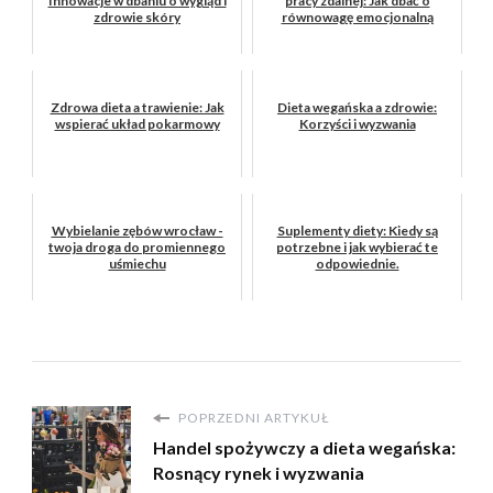
Innowacje w dbaniu o wygląd i
pracy zdalnej: Jak dbać o
zdrowie skóry
równowagę emocjonalną
Zdrowa dieta a trawienie: Jak
Dieta wegańska a zdrowie:
wspierać układ pokarmowy
Korzyści i wyzwania
Wybielanie zębów wrocław -
Suplementy diety: Kiedy są
twoja droga do promiennego
potrzebne i jak wybierać te
uśmiechu
odpowiednie.
POPRZEDNI ARTYKUŁ
Handel spożywczy a dieta wegańska:
Rosnący rynek i wyzwania