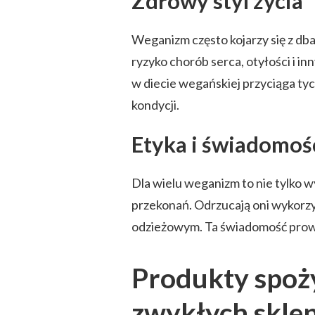
Zdrowy styl życia
Weganizm często kojarzy się z dbał
ryzyko chorób serca, otyłości i i
w diecie wegańskiej przyciąga tyc
kondycji.
Etyka i świadomoś
Dla wielu weganizm to nie tylko 
przekonań. Odrzucają oni wykorz
odzieżowym. Ta świadomość prow
Produkty spoż
zwykłych skle