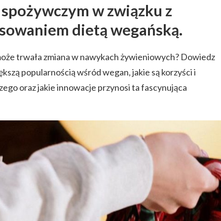
 spożywczym w związku z
esowaniem dietą wegańską.
 może trwała zmiana w nawykach żywieniowych? Dowiedz
większą popularnością wśród wegan, jakie są korzyści i
go oraz jakie innowacje przynosi ta fascynująca