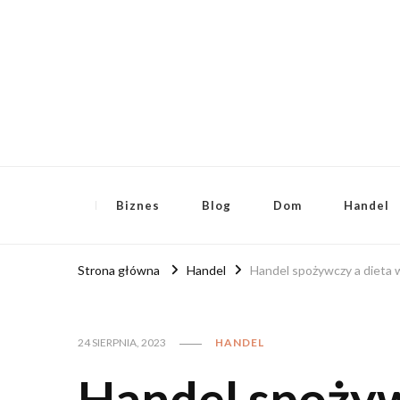
RoyalFinanse.pl
Nie tylko finansowe publikacje!
Biznes
Blog
Dom
Handel
Strona główna
Handel
Handel spożywczy a dieta 
24 SIERPNIA, 2023
HANDEL
Handel spożyw