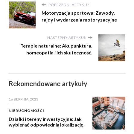
POPRZEDNI ARTYKUŁ
Motoryzacja sportowa: Zawody,
rajdy i wydarzenia motoryzacyjne
NASTĘPNY ARTYKUŁ
Terapie naturalne: Akupunktura,
homeopatia i ich skuteczność.
Rekomendowane artykuły
16 SIERPNIA, 2023
NIERUCHOMOŚCI
Działki i tereny inwestycyjne: Jak
wybierać odpowiednią lokalizację.