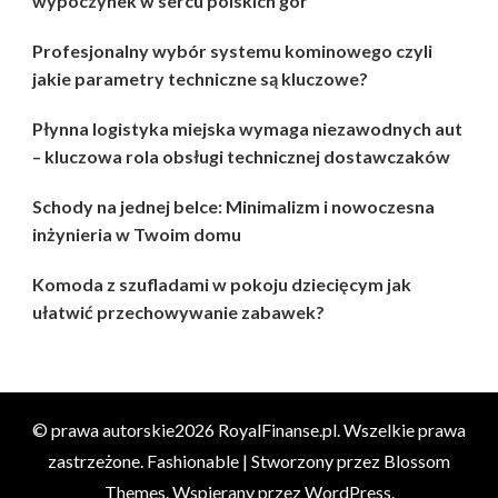
wypoczynek w sercu polskich gór
Profesjonalny wybór systemu kominowego czyli
jakie parametry techniczne są kluczowe?
Płynna logistyka miejska wymaga niezawodnych aut
– kluczowa rola obsługi technicznej dostawczaków
Schody na jednej belce: Minimalizm i nowoczesna
inżynieria w Twoim domu
Komoda z szufladami w pokoju dziecięcym jak
ułatwić przechowywanie zabawek?
© prawa autorskie2026
RoyalFinanse.pl
. Wszelkie prawa
zastrzeżone.
Fashionable | Stworzony przez
Blossom
Themes
. Wspierany przez
WordPress
.