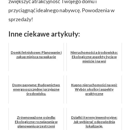
zwiększyć atrakcyjność Twojego domu i
przyciągnąć idealnego nabywcę. Powodzenia w
sprzedaży!
Inne ciekawe artykuły:
Domki letniskowe: Planowanie i
Nieruchomości a środowisko:
zakup miejsca na wakacje
Ekologiczne aspekty życia w
mieście i na wsi
Domy pasywne: Budownictwo
Kupno nieruchomości na wsi:
energooszczędne i przyjazne
Wybór okolicy i aspekty
środowisku.
praktyczne
Zrównoważone osiedla:
Działki i tereny inwestycyjne:
Ekologiczne rozwiązania w
Jak wybierać odpowiednią
planowaniu przestrzeni
lokalizację.