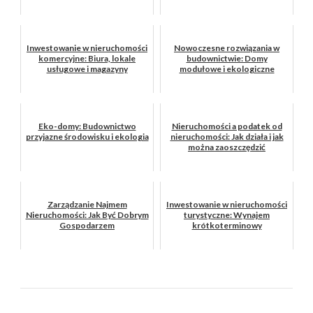
Inwestowanie w nieruchomości
Nowoczesne rozwiązania w
komercyjne: Biura, lokale
budownictwie: Domy
usługowe i magazyny
modułowe i ekologiczne
Eko-domy: Budownictwo
Nieruchomości a podatek od
przyjazne środowisku i ekologia
nieruchomości: Jak działa i jak
można zaoszczędzić
Zarządzanie Najmem
Inwestowanie w nieruchomości
Nieruchomości: Jak Być Dobrym
turystyczne: Wynajem
Gospodarzem
krótkoterminowy