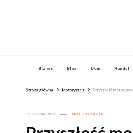
RoyalFinanse.pl
Nie tylko finansowe publikacje!
Biznes
Blog
Dom
Handel
Strona główna
Motoryzacja
Przyszłość motoryzacj
19 SIERPNIA, 2023
MOTORYZACJA
Przyszłość mo