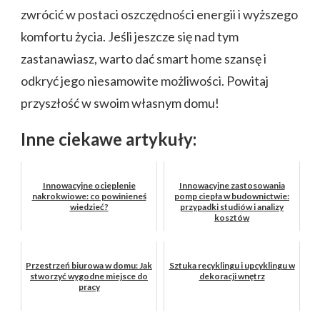
zwrócić w postaci oszczędności energii i wyższego
komfortu życia. Jeśli jeszcze się nad tym
zastanawiasz, warto dać smart home szansę i
odkryć jego niesamowite możliwości. Powitaj
przyszłość w swoim własnym domu!
Inne ciekawe artykuły:
Innowacyjne ocieplenie
Innowacyjne zastosowania
nakrokwiowe: co powinieneś
pomp ciepła w budownictwie:
wiedzieć?
przypadki studiów i analizy
kosztów
Przestrzeń biurowa w domu: Jak
Sztuka recyklingu i upcyklingu w
stworzyć wygodne miejsce do
dekoracji wnętrz
pracy