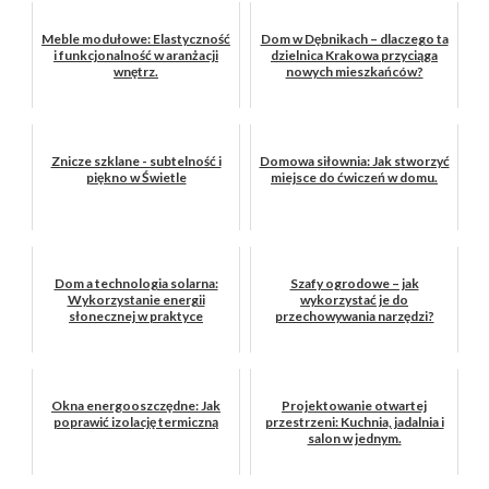
Meble modułowe: Elastyczność
Dom w Dębnikach – dlaczego ta
i funkcjonalność w aranżacji
dzielnica Krakowa przyciąga
wnętrz.
nowych mieszkańców?
Znicze szklane - subtelność i
Domowa siłownia: Jak stworzyć
piękno w Świetle
miejsce do ćwiczeń w domu.
Dom a technologia solarna:
Szafy ogrodowe – jak
Wykorzystanie energii
wykorzystać je do
słonecznej w praktyce
przechowywania narzędzi?
Okna energooszczędne: Jak
Projektowanie otwartej
poprawić izolację termiczną
przestrzeni: Kuchnia, jadalnia i
salon w jednym.