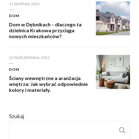
17 SIERPNIA, 2025
DOM
Dom w Dębnikach – dlaczego ta
dzielnica Krakowa przyciąga
nowych mieszkańców?
22 PAŹDZIERNIKA, 2023
DOM
Ściany wewnętrzne a aranżacja
wnętrza: Jak wybrać odpowiednie
kolory i materiały.
Szukaj
S