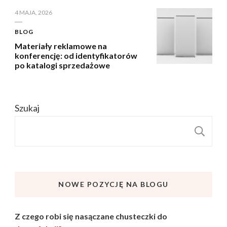
4 MAJA, 2026
BLOG
Materiały reklamowe na
konferencję: od identyfikatorów
po katalogi sprzedażowe
Szukaj
S
NOWE POZYCJĘ NA BLOGU
Z czego robi się nasączane chusteczki do