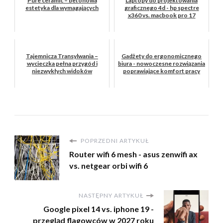
Pure ceramic – betonowa
Laptopy do projektowania
estetyka dla wymagających
graficznego 4d - hp spectre
x360 vs. macbook pro 17
Tajemnicza Transylwania –
Gadżety do ergonomicznego
wycieczka pełna przygód i
biura - nowoczesne rozwiązania
niezwykłych widoków
poprawiające komfort pracy
POPRZEDNI ARTYKUŁ
Router wifi 6 mesh - asus zenwifi ax
vs. netgear orbi wifi 6
NASTĘPNY ARTYKUŁ
Google pixel 14 vs. iphone 19 -
przegląd flagowców w 2027 roku