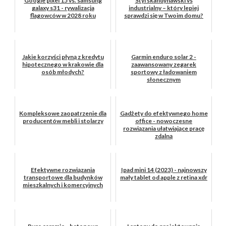
Google pixel 15 vs. samsung
Styl skandynawski vs
galaxy s31 - rywalizacja
industrialny – który lepiej
flagowców w 2028 roku
sprawdzi się w Twoim domu?
Jakie korzyści płyną z kredytu
Garmin enduro solar 2 -
hipotecznego w krakowie dla
zaawansowany zegarek
osób młodych?
sportowy z ładowaniem
słonecznym
Kompleksowe zaopatrzenie dla
Gadżety do efektywnego home
producentów mebli i stolarzy
office - nowoczesne
rozwiązania ułatwiające pracę
zdalną
Efektywne rozwiązania
Ipad mini 14 (2023) - najnowszy
transportowe dla budynków
mały tablet od apple z retina xdr
mieszkalnych i komercyjnych