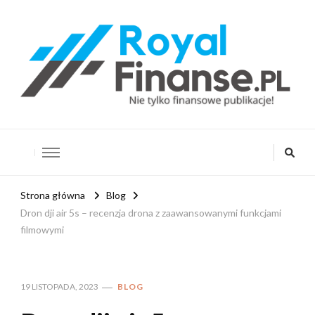
RoyalFinanse.pl
Nie tylko finansowe publikacje!
Strona główna
Blog
Dron dji air 5s – recenzja drona z zaawansowanymi funkcjami
filmowymi
19 LISTOPADA, 2023
BLOG