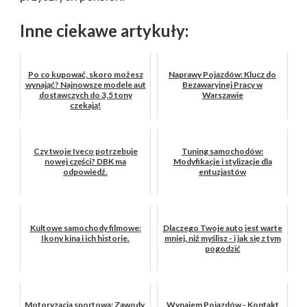
Inne ciekawe artykuły:
Po co kupować, skoro możesz
Naprawy Pojazdów: Klucz do
wynająć? Najnowsze modele aut
Bezawaryjnej Pracy w
dostawczych do 3,5 tony
Warszawie
czekają!
Czy twoje Iveco potrzebuje
Tuning samochodów:
nowej części? DBK ma
Modyfikacje i stylizacje dla
odpowiedź.
entuzjastów
Kultowe samochody filmowe:
Dlaczego Twoje auto jest warte
Ikony kina i ich historie.
mniej, niż myślisz - i jak się z tym
pogodzić
Motoryzacja sportowa: Zawody,
Wynajem Pojazdów - Kontakt