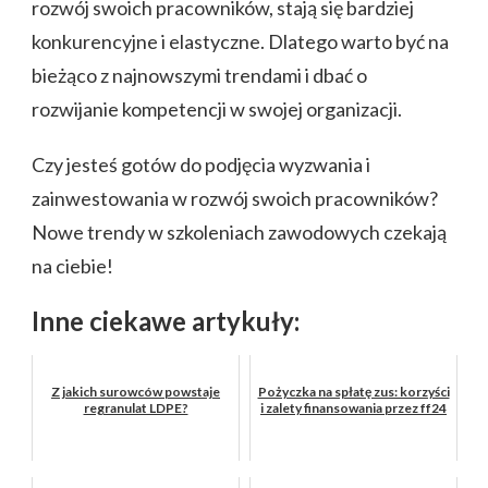
rozwój swoich pracowników, stają się bardziej
konkurencyjne i elastyczne. Dlatego warto być na
bieżąco z najnowszymi trendami i dbać o
rozwijanie kompetencji w swojej organizacji.
Czy jesteś gotów do podjęcia wyzwania i
zainwestowania w rozwój swoich pracowników?
Nowe trendy w szkoleniach zawodowych czekają
na ciebie!
Inne ciekawe artykuły:
Z jakich surowców powstaje
Pożyczka na spłatę zus: korzyści
regranulat LDPE?
i zalety finansowania przez ff24