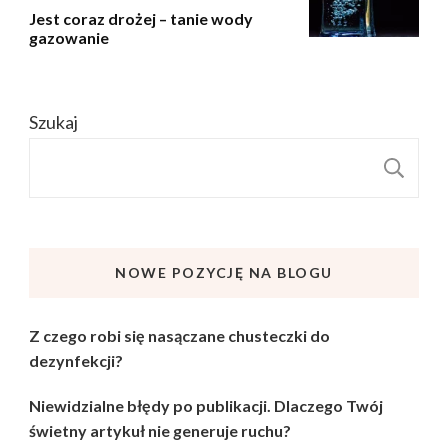
Jest coraz drożej – tanie wody
gazowanie
Szukaj
S
NOWE POZYCJĘ NA BLOGU
Z czego robi się nasączane chusteczki do
dezynfekcji?
Niewidzialne błędy po publikacji. Dlaczego Twój
świetny artykuł nie generuje ruchu?