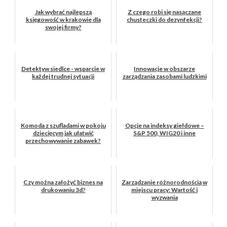
Jak wybrać najlepszą
Z czego robi się nasączane
księgowość w krakowie dla
chusteczki do dezynfekcji?
swojej firmy?
Detektyw siedlce - wsparcie w
Innowacje w obszarze
każdej trudnej sytuacji
zarządzania zasobami ludzkimi
Komoda z szufladami w pokoju
Opcje na indeksy giełdowe –
dziecięcym jak ułatwić
S&P 500, WIG20 i inne
przechowywanie zabawek?
Czy można założyć biznes na
Zarządzanie różnorodnością w
drukowaniu 3d?
miejscu pracy: Wartość i
wyzwania