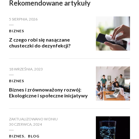
Rekomendowane artykuły
5 SIERPNIA, 2026
BIZNES
Z czego robi się nasączane
chusteczki do dezynfekcji?
18 WRZEŚNIA, 2023
BIZNES
Biznes i zrównoważony rozwój:
Ekologiczne i społeczne inicjatywy
ZAKTUALIZOWANO W DNIU
30 CZERWCA, 2024
BIZNES
BLOG