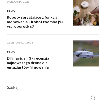
9 GRUDNIA, 2023
BLOG
Roboty sprzątające z funkcją
mopowania – irobot roomba j9+
vs. roborock s7
12 LISTOPADA, 2023
BLOG
Dji mavic air 3 – recenzja
najnowszego drona dla
entuzjastów filmowania
Szukaj
S