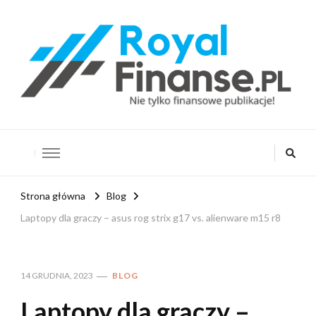
RoyalFinanse.pl
Nie tylko finansowe publikacje!
Strona główna
Blog
Laptopy dla graczy – asus rog strix g17 vs. alienware m15 r8
14 GRUDNIA, 2023
BLOG
Laptopy dla graczy –