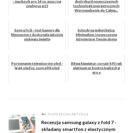
- macbook pro 14 vs. asus rog
dystrybucji nowoczesnych
zephyrus g15
technologii energetycznych
Wprowadzenie do Calma...
Sony a7s iii - test kamery dla
Schody na jednej belce:
filmowców z doskonałą jakością
Minimalizm i nowoczesna
niskiego światła
inżynieria w Twoim domu
Porównanie telewizorów oled -
Bitwa klawiatur: corsair k95 rgb
lg g4 oled vs. sony a90j oled
platinum xt kontra logitech g
pro x
POPRZEDNI ARTYKUŁ
Recenzja samsung galaxy z fold 7 -
składany smartfon z elastycznym