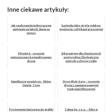
Inne ciekawe artykuły:
Jak opakowania jednorazowe
Łazienka jako strefa relaksu:
wpływają na jakość dania na
inspiracje z płytkami gresowymi
wynos
Dji mini 6 - recenzja
Alternatywy dla chemicznych
najnowszego kompaktowego
pestycydów: Ekologiczne
drona
metody ochrony roślin
Nawilżacze powietrza - Sklep,
Dron dji air 6 pro - recenzja
Opinie, Ceny
drona z zaawansowanymi
funkcjami filmowymi
Porównanie laptopów do grafiki
Calma Sp. z o.o. – lider w