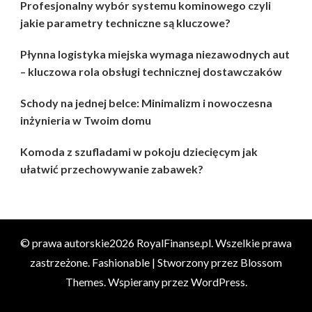
Profesjonalny wybór systemu kominowego czyli
jakie parametry techniczne są kluczowe?
Płynna logistyka miejska wymaga niezawodnych aut
– kluczowa rola obsługi technicznej dostawczaków
Schody na jednej belce: Minimalizm i nowoczesna
inżynieria w Twoim domu
Komoda z szufladami w pokoju dziecięcym jak
ułatwić przechowywanie zabawek?
© prawa autorskie2026
RoyalFinanse.pl
. Wszelkie prawa
zastrzeżone.
Fashionable | Stworzony przez
Blossom
Themes
. Wspierany przez
WordPress
.