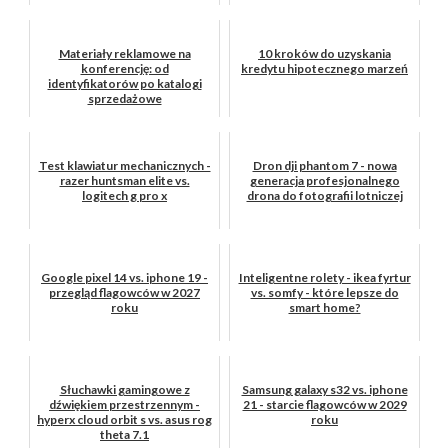
Materiały reklamowe na
10 kroków do uzyskania
konferencję: od
kredytu hipotecznego marzeń
identyfikatorów po katalogi
sprzedażowe
Test klawiatur mechanicznych -
Dron dji phantom 7 - nowa
razer huntsman elite vs.
generacja profesjonalnego
logitech g pro x
drona do fotografii lotniczej
Google pixel 14 vs. iphone 19 -
Inteligentne rolety - ikea fyrtur
przegląd flagowców w 2027
vs. somfy - które lepsze do
roku
smart home?
Słuchawki gamingowe z
Samsung galaxy s32 vs. iphone
dźwiękiem przestrzennym -
21 - starcie flagowców w 2029
hyperx cloud orbit s vs. asus rog
roku
theta 7.1