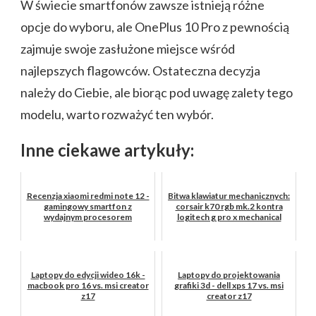
W świecie smartfonów zawsze istnieją różne
opcje do wyboru, ale OnePlus 10 Pro z pewnością
zajmuje swoje zasłużone miejsce wśród
najlepszych flagowców. Ostateczna decyzja
należy do Ciebie, ale biorąc pod uwagę zalety tego
modelu, warto rozważyć ten wybór.
Inne ciekawe artykuły:
Recenzja xiaomi redmi note 12 -
Bitwa klawiatur mechanicznych:
gamingowy smartfon z
corsair k70 rgb mk.2 kontra
wydajnym procesorem
logitech g pro x mechanical
Laptopy do edycji wideo 16k -
Laptopy do projektowania
macbook pro 16 vs. msi creator
grafiki 3d - dell xps 17 vs. msi
z17
creator z17