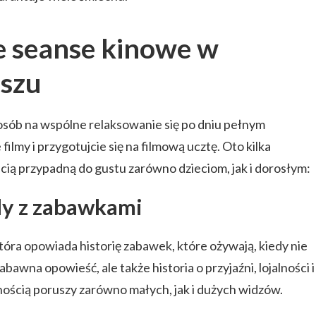
e seanse kinowe w
szu
osób na wspólne relaksowanie się po dniu pełnym
ilmy i przygotujcie się na filmową ucztę. Oto kilka
cią przypadną do gustu zarówno dzieciom, jak i dorosłym:
dy z zabawkami
która opowiada historię zabawek, które ożywają, kiedy nie
abawna opowieść, ale także historia o przyjaźni, lojalności i
wnością poruszy zarówno małych, jak i dużych widzów.