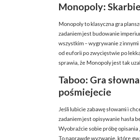
Monopoly: Skarbiec
Monopoly to klasyczna gra plans
zadaniem jest budowanie imperiu
wszystkim – wygrywanie z innymi 
od euforii po zwycięstwie po lekką
sprawia, że Monopoly jest tak uza
Taboo: Gra słowna,
pośmiejecie
Jeśli lubicie zabawę słowami i ch
zadaniem jest opisywanie hasła be
Wyobraźcie sobie próbę opisania „
To naprawdę wyzwanie, które gwa