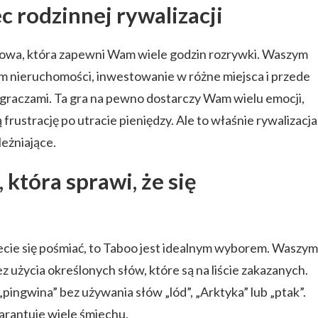
 rodzinnej rywalizacji
zowa, która zapewni Wam wiele godzin rozrywki. Waszym
m nieruchomości, inwestowanie w różne miejsca i przede
graczami. Ta gra na pewno dostarczy Wam wielu emocji,
 frustrację po utracie pieniędzy. Ale to właśnie rywalizacja
leżniające.
 która sprawi, że się
cecie się pośmiać, to Taboo jest idealnym wyborem. Waszym
z użycia określonych słów, które są na liście zakazanych.
pingwina” bez używania słów „lód”, „Arktyka” lub „ptak”.
rantuje wiele śmiechu.