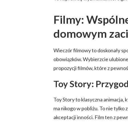
Filmy: Wspóln
domowym zaci
Wieczór filmowy to doskonały sp
obowiązków. Wybierzcie ulubione f
propozycji filmów, które z pewnoś
Toy Story: Przygo
Toy Story to klasyczna animacja, 
ma nikogo w pobliżu. To nie tylko z
akceptacji inności. Film ten z pe