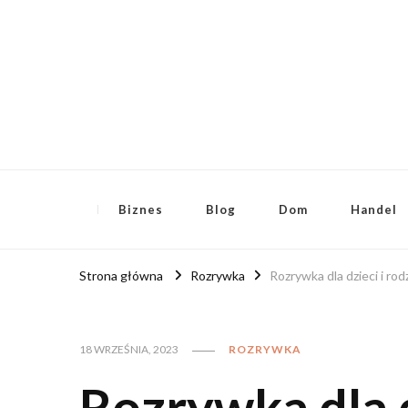
RoyalFinanse.pl
Nie tylko finansowe publikacje!
Biznes
Blog
Dom
Handel
Strona główna
Rozrywka
Rozrywka dla dzieci i rod
18 WRZEŚNIA, 2023
ROZRYWKA
Rozrywka dla d