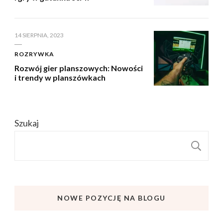
14 SIERPNIA, 2023
ROZRYWKA
Rozwój gier planszowych: Nowości
i trendy w planszówkach
Szukaj
S
NOWE POZYCJĘ NA BLOGU