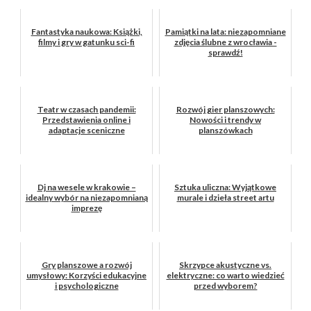
Fantastyka naukowa: Książki,
Pamiątki na lata: niezapomniane
filmy i gry w gatunku sci-fi
zdjęcia ślubne z wrocławia -
sprawdź!
Teatr w czasach pandemii:
Rozwój gier planszowych:
Przedstawienia online i
Nowości i trendy w
adaptacje sceniczne
planszówkach
Dj na wesele w krakowie –
Sztuka uliczna: Wyjątkowe
idealny wybór na niezapomnianą
murale i dzieła street artu
imprezę
Gry planszowe a rozwój
Skrzypce akustyczne vs.
umysłowy: Korzyści edukacyjne
elektryczne: co warto wiedzieć
i psychologiczne
przed wyborem?