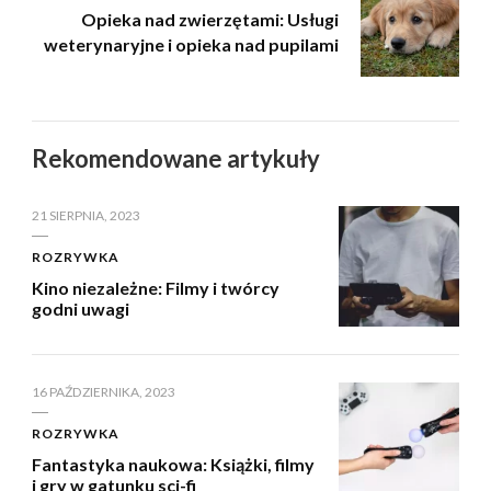
Opieka nad zwierzętami: Usługi
weterynaryjne i opieka nad pupilami
Rekomendowane artykuły
21 SIERPNIA, 2023
ROZRYWKA
Kino niezależne: Filmy i twórcy
godni uwagi
16 PAŹDZIERNIKA, 2023
ROZRYWKA
Fantastyka naukowa: Książki, filmy
i gry w gatunku sci-fi