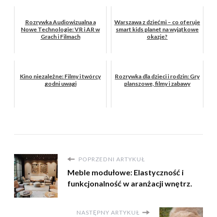
Rozrywka Audiowizualna a
Warszawa z dziećmi – co oferuje
Nowe Technologie: VR i AR w
smart kids planet na wyjątkowe
Grach i Filmach
okazje?
Kino niezależne: Filmy i twórcy
Rozrywka dla dzieci i rodzin: Gry
godni uwagi
planszowe, filmy i zabawy
POPRZEDNI ARTYKUŁ
Meble modułowe: Elastyczność i
funkcjonalność w aranżacji wnętrz.
NASTĘPNY ARTYKUŁ