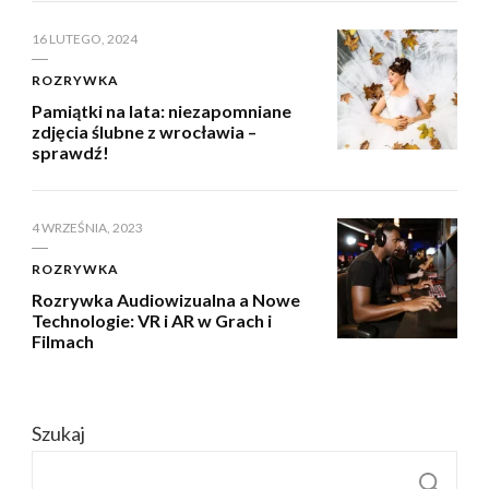
16 LUTEGO, 2024
ROZRYWKA
Pamiątki na lata: niezapomniane
zdjęcia ślubne z wrocławia –
sprawdź!
4 WRZEŚNIA, 2023
ROZRYWKA
Rozrywka Audiowizualna a Nowe
Technologie: VR i AR w Grach i
Filmach
Szukaj
S