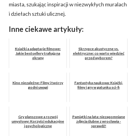
miasta, szukając inspiracji w niezwykłych muralach
i dziełach sztuki ulicznej.
Inne ciekawe artykuły:
Książki a adaptacje filmowe:
Skrzypce akustyczne vs.
Jakie bestsellery trafiają na
elektryczne: co warto wiedzieć
ekrany
przed wyborem?
Kino niezależne: Filmy i twórcy
Fantastyka naukowa: Książki,
godni uwagi
filmy i gry w gatunku sci-fi
Gry planszowe a rozwój
Pamiątki na lata: niezapomniane
umysłowy: Korzyści edukacyjne
zdjęcia ślubne z wrocławia -
i psychologiczne
sprawdź!