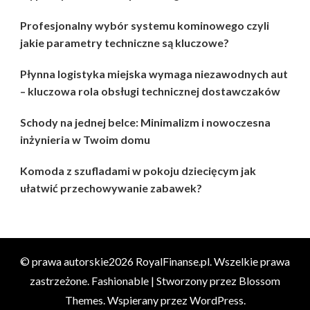
Profesjonalny wybór systemu kominowego czyli
jakie parametry techniczne są kluczowe?
Płynna logistyka miejska wymaga niezawodnych aut
– kluczowa rola obsługi technicznej dostawczaków
Schody na jednej belce: Minimalizm i nowoczesna
inżynieria w Twoim domu
Komoda z szufladami w pokoju dziecięcym jak
ułatwić przechowywanie zabawek?
© prawa autorskie2026
RoyalFinanse.pl
. Wszelkie prawa
zastrzeżone.
Fashionable | Stworzony przez
Blossom
Themes
. Wspierany przez
WordPress
.