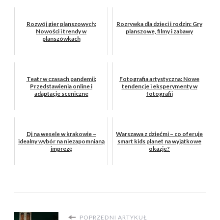
Rozwój gier planszowych:
Rozrywka dla dzieci i rodzin: Gry
Nowości i trendy w
planszowe, filmy i zabawy
planszówkach
Teatr w czasach pandemii:
Fotografia artystyczna: Nowe
Przedstawienia online i
tendencje i eksperymenty w
adaptacje sceniczne
fotografii
Dj na wesele w krakowie –
Warszawa z dziećmi – co oferuje
idealny wybór na niezapomnianą
smart kids planet na wyjątkowe
imprezę
okazje?
POPRZEDNI ARTYKUŁ