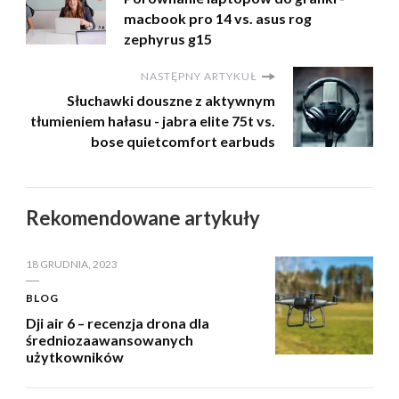
macbook pro 14 vs. asus rog
zephyrus g15
NASTĘPNY ARTYKUŁ
Słuchawki douszne z aktywnym
tłumieniem hałasu - jabra elite 75t vs.
bose quietcomfort earbuds
Rekomendowane artykuły
18 GRUDNIA, 2023
BLOG
Dji air 6 – recenzja drona dla
średniozaawansowanych
użytkowników