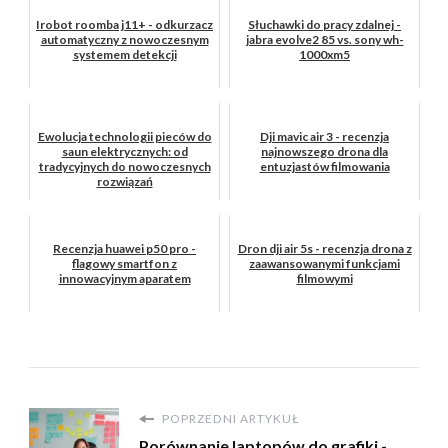
Irobot roomba j11+ - odkurzacz
Słuchawki do pracy zdalnej -
automatyczny z nowoczesnym
jabra evolve2 85 vs. sony wh-
systemem detekcji
1000xm5
Ewolucja technologii pieców do
Dji mavic air 3 - recenzja
saun elektrycznych: od
najnowszego drona dla
tradycyjnych do nowoczesnych
entuzjastów filmowania
rozwiązań
Recenzja huawei p50 pro -
Dron dji air 5s - recenzja drona z
flagowy smartfon z
zaawansowanymi funkcjami
innowacyjnym aparatem
filmowymi
POPRZEDNI ARTYKUŁ
Porównanie laptopów do grafiki -