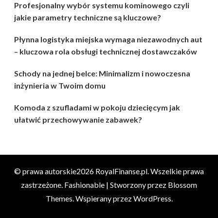
Profesjonalny wybór systemu kominowego czyli
jakie parametry techniczne są kluczowe?
Płynna logistyka miejska wymaga niezawodnych aut
– kluczowa rola obsługi technicznej dostawczaków
Schody na jednej belce: Minimalizm i nowoczesna
inżynieria w Twoim domu
Komoda z szufladami w pokoju dziecięcym jak
ułatwić przechowywanie zabawek?
© prawa autorskie2026
RoyalFinanse.pl
. Wszelkie prawa
zastrzeżone.
Fashionable | Stworzony przez
Blossom
Themes
. Wspierany przez
WordPress
.