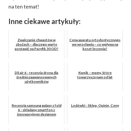
na ten temat!
Inne ciekawe artykuły:
Zwalczanie chwastów w
Cena aparatu ortodontycznego
zbożach – dlaczego warto
we wrocławiu – co wpływa na
postawić na Pacyfik 30 OD?
koszt leczenia?
Dji air 6 - recenzja drona dla
Kwejk – memy, które
średniozaawansowanych
towarzyszą nam od lat
użytkowników
Recenzja samsung galaxy z fold
Lodówki - Sklep, Opinie, Ceny
6 - składany smartfon z
innowacyjnym designem