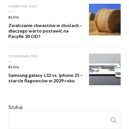
3 KWIETNIA, 2025
BLOG
Zwalczanie chwastów w zbożach –
dlaczego warto postawić na
Pacyfik 30 OD?
19 GRUDNIA, 2023
BLOG
Samsung galaxy s32 vs. iphone 21 –
starcie flagowców w 2029 roku
Szukaj
S